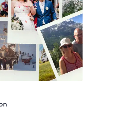
bon
?