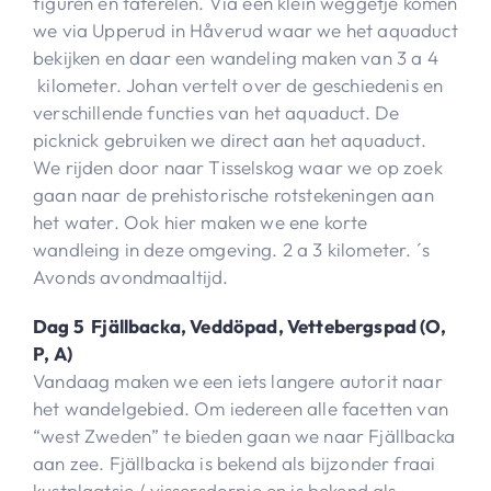
figuren en taferelen. Via een klein weggetje komen
we via Upperud in Håverud waar we het aquaduct
bekijken en daar een wandeling maken van 3 a 4
kilometer. Johan vertelt over de geschiedenis en
verschillende functies van het aquaduct. De
picknick gebruiken we direct aan het aquaduct.
We rijden door naar Tisselskog waar we op zoek
gaan naar de prehistorische rotstekeningen aan
het water. Ook hier maken we ene korte
wandleing in deze omgeving. 2 a 3 kilometer. ´s
Avonds avondmaaltijd.
Dag 5 Fjällbacka, Veddöpad, Vettebergspad (O,
P, A)
Vandaag maken we een iets langere autorit naar
het wandelgebied. Om iedereen alle facetten van
“west Zweden” te bieden gaan we naar Fjällbacka
aan zee. Fjällbacka is bekend als bijzonder fraai
kustplaatsje / vissersdorpje en is bekend als