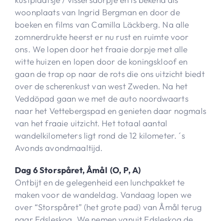
woonplaats van Ingrid Bergman en door de
boeken en films van Camilla Läckberg. Na alle
zomnerdrukte heerst er nu rust en ruimte voor
ons. We lopen door het fraaie dorpje met alle
witte huizen en lopen door de koningskloof en
gaan de trap op naar de rots die ons uitzicht biedt
over de scherenkust van west Zweden. Na het
Veddöpad gaan we met de auto noordwaarts
naar het Vettebergspad en genieten daar nogmals
van het fraaie uitzicht. Het totaal aantal
wandelkilometers ligt rond de 12 kilometer. ´s
Avonds avondmaaltijd.
Dag 6 Storspåret, Åmål (O, P, A)
Ontbijt en de gelegenheid een lunchpakket te
maken voor de wandeldag. Vandaag lopen we
over “Storspåret” (het grote pad) van Åmål terug
naar Edsleskog. We nemen vanuit Edsleskog de