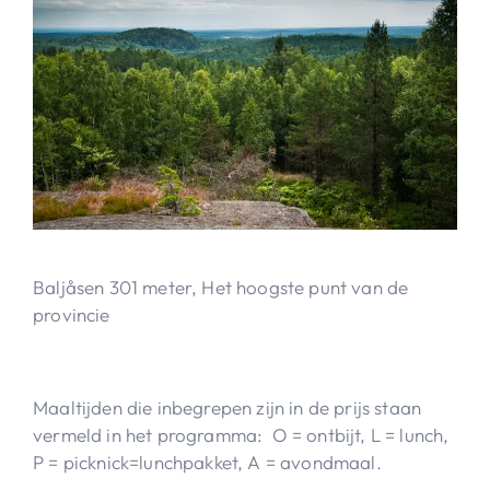
Baljåsen 301 meter, Het hoogste punt van de
provincie
Maaltijden die inbegrepen zijn in de prijs staan
vermeld in het programma: O = ontbijt, L = lunch,
P = picknick=lunchpakket, A = avondmaal.