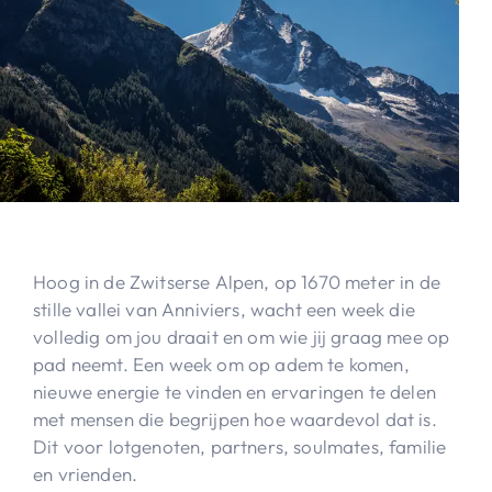
Hoog in de Zwitserse Alpen, op 1670 meter in de
stille vallei van Anniviers, wacht een week die
volledig om jou draait en om wie jij graag mee op
pad neemt. Een week om op adem te komen,
nieuwe energie te vinden en ervaringen te delen
met mensen die begrijpen hoe waardevol dat is.​
Dit voor lotgenoten, partners, soulmates, familie
en vrienden.