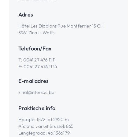
Adres
Hôtel Les Diablons Rue Montferrier 15 CH
3961 Zinal - Wallis
Telefoon/Fax
T:
0041 27 476 11 11
F:
0041 27 476 11 14
E-mailadres
zinal@intersoc.be
Praktische info
Hoogte
:
1572 tot 2920 m
Afstand vanuit Brussel
:
865
Lengtegraad
:
46.1366179