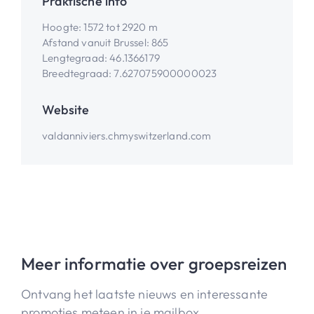
Praktische info
Hoogte
:
1572 tot 2920 m
Afstand vanuit Brussel
:
865
Lengtegraad
:
46.1366179
Breedtegraad
:
7.627075900000023
Website
valdanniviers.ch
myswitzerland.com
Meer informatie over groepsreizen
Ontvang het laatste nieuws en interessante
promoties meteen in je mailbox.