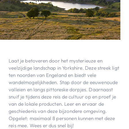
Laat je betoveren door het mysterieuze en
veelzijdige landschap in Yorkshire. Deze streek ligt
ten noorden van Engeland en biedt vele
wandelmogelijkheden. Stap door de eeuwenoude
valleien en langs pittoreske dorpjes. Daarnaast
snuif je tijdens deze reis de cultuur op en proef je
van de lokale producten. Leer en ervaar de
geschiedenis van deze bijzondere omgeving.
Opgelet: maximaal 8 personen kunnen met deze
reis mee. Wees er dus snel bij!