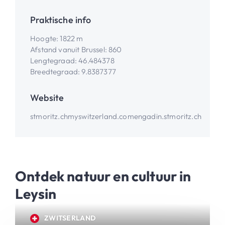
Praktische info
Hoogte
:
1822 m
Afstand vanuit Brussel
:
860
Lengtegraad
:
46.484378
Breedtegraad
:
9.8387377
Website
stmoritz.ch
myswitzerland.com
engadin.stmoritz.ch
Ontdek natuur en cultuur in
Leysin
ZWITSERLAND