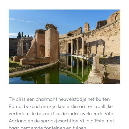
Tivoli is een charmant heuvelstadje net buiten
Rome, bekend om zijn koele klimaat en adellijke
verleden. Je bezoekt er de indrukwekkende Villa
Adriana en de sprookjesachtige Villa d’Este met
haar beroemde fonteinen en tuinen.