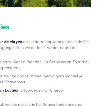
ies
ur de Mayen
en zie de zon opkomen tussen de Pic
opgang zetten we de tocht verder naar Lac
aars. Met La Riondaz, La Berneuse en Tour d’Aî.
ogtemeters.
t treintje naar Bretaye. Vervolgens wandel je
des Chavonnes.
an Lavaux
, uitgeroepen tot Unesco
ook wel de parel van het Saanenland genoemd.