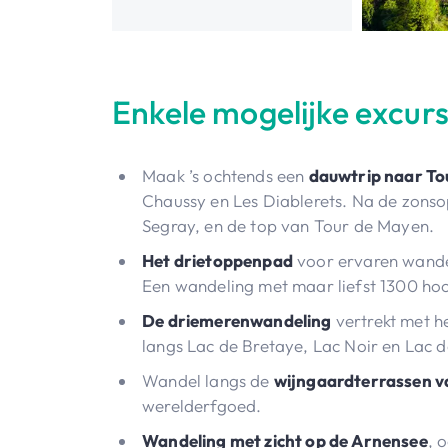
Enkele mogelijke excurs
Maak ’s ochtends een
dauwtrip naar To
Chaussy en Les Diablerets. Na de zons
Segray, en de top van Tour de Mayen.
Het drietoppenpad
voor ervaren wandel
Een wandeling met maar liefst 1300 ho
De driemerenwandeling
vertrekt met he
langs Lac de Bretaye, Lac Noir en Lac 
Wandel langs de
wijngaardterrassen v
werelderfgoed.
Wandeling met zicht op de Arnensee
, 