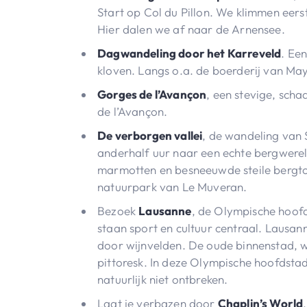
Start op Col du Pillon. We klimmen eers
Hier dalen we af naar de Arnensee.
Dagwandeling door het Karreveld
. Ee
kloven. Langs o.a. de boerderij van May
Gorges de l’Avançon
, een stevige, scha
de l’Avançon.
De verborgen vallei
, de wandeling van 
anderhalf uur naar een echte bergwerel
marmotten en besneeuwde steile bergto
natuurpark van Le Muveran.
Bezoek
Lausanne
, de Olympische hoof
staan sport en cultuur centraal. Lausa
door wijnvelden. De oude binnenstad, wa
pittoresk. In deze Olympische hoofdst
natuurlijk niet ontbreken.
Laat je verbazen door
Chaplin’s World