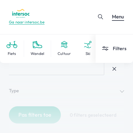
Menu
Ga naar intersoc.be
Filters
Fiets
Wandel
Cultuur
Ski
Type
Pas filters toe
0 filters geselecteerd